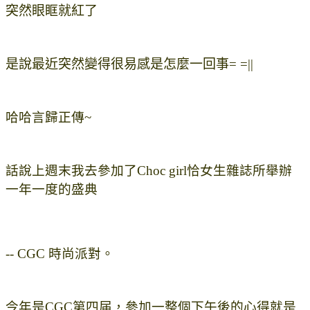
突然眼眶就紅了
是說最近突然變得很易感是怎麼一回事= =||
哈哈言歸正傳~
話說上週末我去參加了Choc girl恰女生雜誌所舉辦
一年一度的盛典
-- CGC 時尚派對。
今年是CGC第四届，參加一整個下午後的心得就是